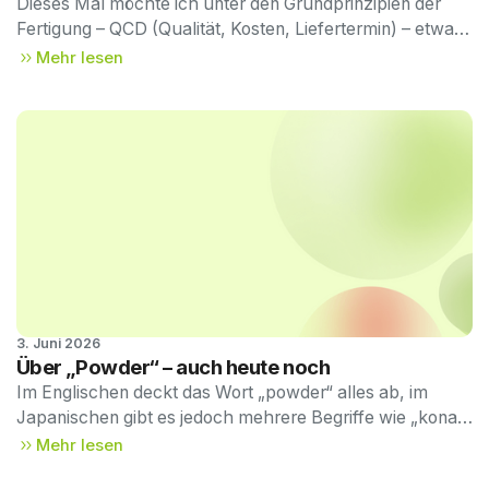
Dieses Mal möchte ich unter den Grundprinzipien der
Fertigung – QCD (Qualität, Kosten, Liefertermin) – etwas
näher auf den Aspekt „Kosten“ (C) eingehen,
Mehr lesen
insbesondere im Zusammenhang mit MIM.
3. Juni 2026
Technischer Newsletter, 
Über „Powder“ – auch heute noch
Band 55
Im Englischen deckt das Wort „powder“ alles ab, im
Japanischen gibt es jedoch mehrere Begriffe wie „kona“,
„funtai“ und „funmatsu“. MIM wird in den JIS-Normen
Mehr lesen
offiziell als „Metal Injection Molding“ (MIM) bezeichnet,