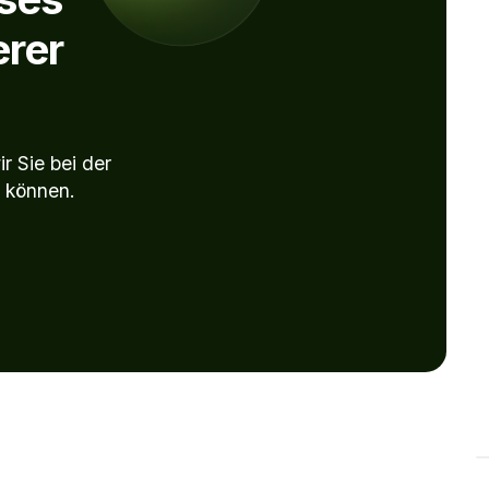
erer
r Sie bei der
n können.