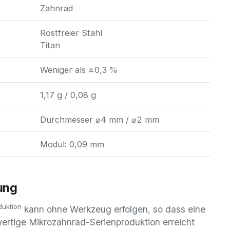
Zahnrad
Rostfreier Stahl
Titan
Weniger als ±0,3 %
1,17 g / 0,08 g
Durchmesser ⌀4 mm / ⌀2 mm
Modul: 0,09 mm
ung
uktion
kann ohne Werkzeug erfolgen, so dass eine
hwertige Mikrozahnrad-Serienproduktion erreicht